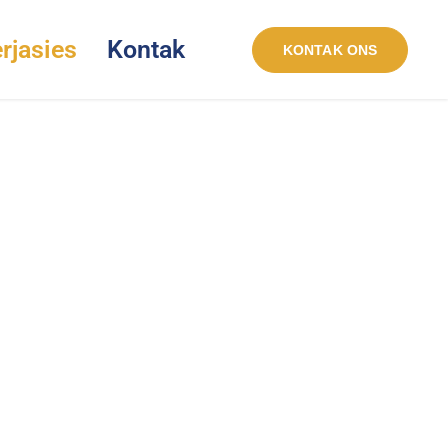
erjasies
Kontak
KONTAK ONS