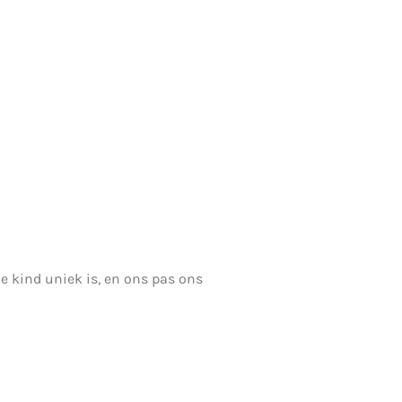
lke kind uniek is, en ons pas ons