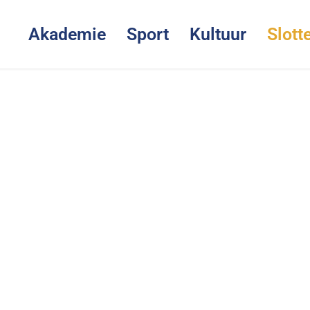
l
Akademie
Sport
Kultuur
Slott