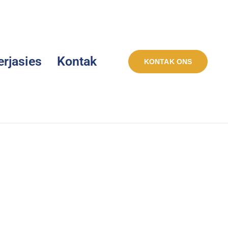
erjasies
Kontak
KONTAK ONS